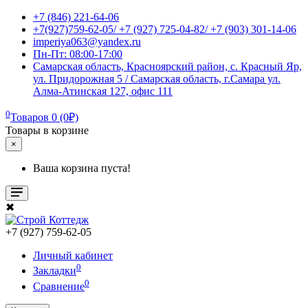
+7 (846) 221-64-06
+7(927)759-62-05/ +7 (927) 725-04-82/ +7 (903) 301-14-06
imperiya063@yandex.ru
Пн-Пт: 08:00-17:00
Самарская область, Красноярский район, с. Красный Яр,
ул. Придорожная 5 / Самарская область, г.Самара ул.
Алма-Атинская 127, офис 111
0
Товаров 0 (0₽)
Товары в корзине
×
Ваша корзина пуста!
✖
+7 (927) 759-62-05
Личный кабинет
0
Закладки
0
Сравнение