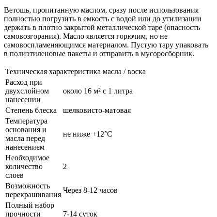
Ветошь, пропитанную маслом, сразу после использования
полностью погрузить в емкость с водой или до утилизации
держать в плотно закрытой металлической таре (опасность
самовозгорания). Масло является горючим, но не
самовоспламеняющимся материалом. Пустую тару упаковать
в полиэтиленовые пакеты и отправить в мусоросборник.
Техническая характеристика масла / воска
Расход при
двухслойном
около 16 м² c 1 литра
нанесении
Степень блеска
шелковисто-матовая
Температура
основания и
не ниже +12°С
масла перед
нанесением
Необходимое
количество
2
слоев
Возможность
Через 8-12 часов
перекрашивания
Полный набор
прочности
7-14 суток