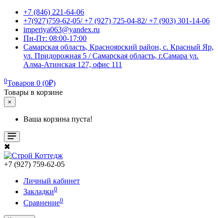
+7 (846) 221-64-06
+7(927)759-62-05/ +7 (927) 725-04-82/ +7 (903) 301-14-06
imperiya063@yandex.ru
Пн-Пт: 08:00-17:00
Самарская область, Красноярский район, с. Красный Яр,
ул. Придорожная 5 / Самарская область, г.Самара ул.
Алма-Атинская 127, офис 111
0
Товаров 0 (0₽)
Товары в корзине
×
Ваша корзина пуста!
✖
+7 (927) 759-62-05
Личный кабинет
0
Закладки
0
Сравнение