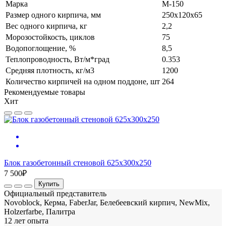
Марка
М-150
Размер одного кирпича, мм
250x120x65
Вес одного кирпича, кг
2,2
Морозостойкость, циклов
75
Водопоглощение, %
8,5
Теплопроводность, Вт/м*град
0.353
Средняя плотность, кг/м3
1200
Количество кирпичей на одном поддоне, шт
264
Рекомендуемые товары
Хит
Блок газобетонный стеновой 625х300х250
7 500₽
Купить
Официальный представитель
Novoblock, Керма, FaberJar, Белебеевский кирпич, NewMix,
Holzerfarbe, Палитра
12 лет опыта